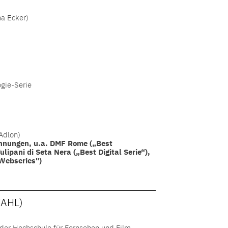
a Ecker)
ogie-Serie
Adlon)
chnungen, u.a. DMF Rome („Best
ulipani di Seta Nera („Best Digital Serie“),
Webseries")
AHL)
der Hochschule für Fernsehen und Film