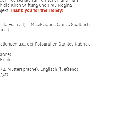
 die Kirch Stiftung und Frau Regina
ojekt
Thank you for the Honey!
icule Festival) + Musikvideos (Jonas Saalbach,
u.a.)
tellungen u.a. der Fotografien Stanley Kubrick
Crone)
Emilia
(2. Muttersprache), Englisch (fließend),
(gut)