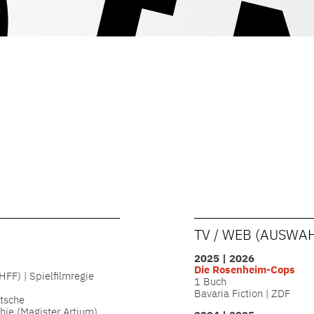
TV / WEB (AUSWA
2025 | 2026
Die Rosenheim-Cops
FF) | Spielfilmregie
1 Buch
Bavaria Fiction | ZDF
tsche
hie (Magister Artium)