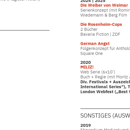
2024 | 2025
Die Weiber von Weimar
Serienkonzept (mit Romin
Wiedemann & Berg Film
Die Rosenheim-Cops
2 Bücher
Bavaria Fiction | ZDF
German Angst
Folgenkonzept für Anthol
Square One
2020
MILIZ!
Web Serie (6x10’)
Buch + Regie (mit Moritz 
Div. Festivals + Auszei
International Series“), T
London Webfest („Best 
SONSTIGES (AUSW
2019
Stipendium Medienkunst 