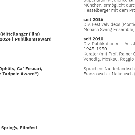
München, ermöglicht durch
Hesselberger mit dem Pr
seit 2016
Div. Festivalvideos (Mont
Monaco Swing Ensemble, 
(Mittellanger Film)
seit 2010
r 2024 | Publikumsaward
Div. Publikationen + Auss
1945-1950
Kurator (mit Prof. Rainer 
Venedig, Moskau, Reggio 
Ophüls, Ca’ Foscari,
Sprachen: Niederländisch 
e Tadpole Award“)
Französisch + Italienisch 
 Springs, Filmfest